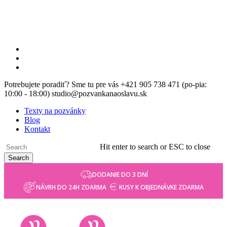
Skip
to
main
content
facebook
instagram
email
Potrebujete poradiť? Sme tu pre vás +421 905 738 471 (po-pia:
10:00 - 18:00) studio@pozvankanaoslavu.sk
Texty na pozvánky
Blog
Kontakt
Hit enter to search or ESC to close
Search
Close
DODANIE DO 3 DNÍ
Search
NÁVRH DO 24H ZDARMA
KUSY K OBJEDNÁVKE ZDARMA