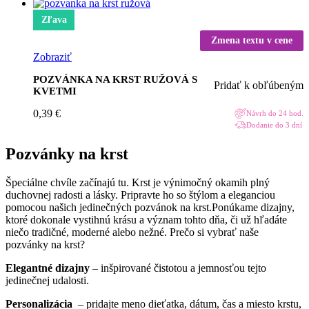
Zľava
Zmena textu v cene
Zobraziť
POZVÁNKA NA KRST RUŽOVÁ S
Pridať k obľúbeným
KVETMI
0,39
€
Návrh do 24 hod.
Dodanie do 3 dní
Pozvánky na krst
Špeciálne chvíle začínajú tu. Krst je výnimočný okamih plný
duchovnej radosti a lásky. Pripravte ho so štýlom a eleganciou
pomocou našich jedinečných pozvánok na krst.Ponúkame dizajny,
ktoré dokonale vystihnú krásu a význam tohto dňa, či už hľadáte
niečo tradičné, moderné alebo nežné. Prečo si vybrať naše
pozvánky na krst?
Elegantné dizajny
– inšpirované čistotou a jemnosťou tejto
jedinečnej udalosti.
Personalizácia
– pridajte meno dieťatka, dátum, čas a miesto krstu,