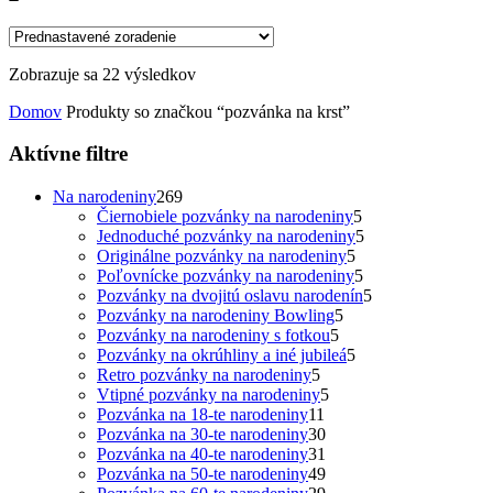
Zobrazuje sa 22 výsledkov
Domov
Produkty so značkou “pozvánka na krst”
Aktívne filtre
269
Na narodeniny
269
produktov
5
Čiernobiele pozvánky na narodeniny
5
produktov
5
Jednoduché pozvánky na narodeniny
5
5
produktov
Originálne pozvánky na narodeniny
5
produktov
5
Poľovnícke pozvánky na narodeniny
5
produktov
5
Pozvánky na dvojitú oslavu narodenín
5
5
produktov
Pozvánky na narodeniny Bowling
5
5
produktov
Pozvánky na narodeniny s fotkou
5
produktov
5
Pozvánky na okrúhliny a iné jubileá
5
5
produktov
Retro pozvánky na narodeniny
5
produktov
5
Vtipné pozvánky na narodeniny
5
11
produktov
Pozvánka na 18-te narodeniny
11
produktov
30
Pozvánka na 30-te narodeniny
30
produktov
31
Pozvánka na 40-te narodeniny
31
produktov
49
Pozvánka na 50-te narodeniny
49
produktov
29