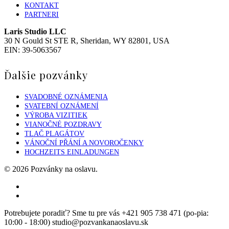
KONTAKT
PARTNERI
Laris Studio LLC
30 N Gould St STE R, Sheridan, WY 82801, USA
EIN: 39-5063567
Ďalšie pozvánky
SVADOBNÉ OZNÁMENIA
SVATEBNÍ OZNÁMENÍ
VÝROBA VIZITIEK
VIANOČNÉ POZDRAVY
TLAČ PLAGÁTOV
VÁNOČNÍ PŘÁNÍ A NOVOROČENKY
HOCHZEITS EINLADUNGEN
© 2026 Pozvánky na oslavu.
facebook
instagram
Close
Potrebujete poradiť? Sme tu pre vás +421 905 738 471 (po-pia:
Menu
10:00 - 18:00) studio@pozvankanaoslavu.sk