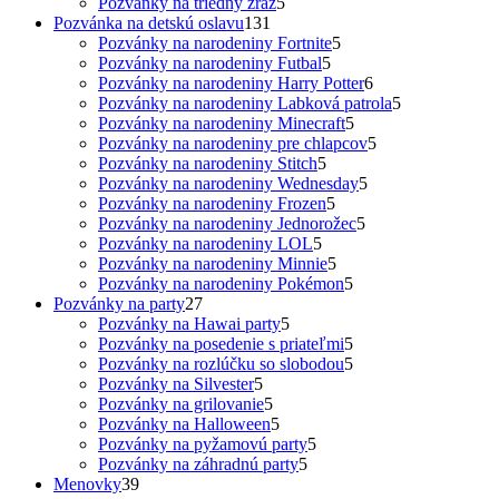
5
produkty
Pozvánky na triedny zraz
5
131
produktov
Pozvánka na detskú oslavu
131
produktov
5
Pozvánky na narodeniny Fortnite
5
5
produktov
Pozvánky na narodeniny Futbal
5
produktov
6
Pozvánky na narodeniny Harry Potter
6
produktov
5
Pozvánky na narodeniny Labková patrola
5
5
produktov
Pozvánky na narodeniny Minecraft
5
produktov
5
Pozvánky na narodeniny pre chlapcov
5
5
produktov
Pozvánky na narodeniny Stitch
5
produktov
5
Pozvánky na narodeniny Wednesday
5
5
produktov
Pozvánky na narodeniny Frozen
5
produktov
5
Pozvánky na narodeniny Jednorožec
5
5
produktov
Pozvánky na narodeniny LOL
5
produktov
5
Pozvánky na narodeniny Minnie
5
produktov
5
Pozvánky na narodeniny Pokémon
5
27
produktov
Pozvánky na party
27
produktov
5
Pozvánky na Hawai party
5
produktov
5
Pozvánky na posedenie s priateľmi
5
produktov
5
Pozvánky na rozlúčku so slobodou
5
5
produktov
Pozvánky na Silvester
5
produktov
5
Pozvánky na grilovanie
5
produktov
5
Pozvánky na Halloween
5
produktov
5
Pozvánky na pyžamovú party
5
5
produktov
Pozvánky na záhradnú party
5
39
produktov
Menovky
39