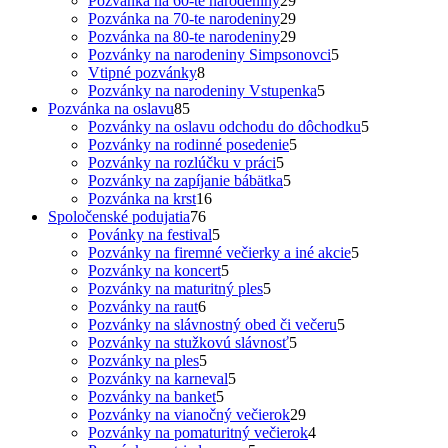
Pozvánka na 60-te narodeniny
29
produktov
29
Pozvánka na 70-te narodeniny
29
produktov
29
Pozvánka na 80-te narodeniny
29
produktov
5
Pozvánky na narodeniny Simpsonovci
5
8
produktov
Vtipné pozvánky
8
produktov
5
Pozvánky na narodeniny Vstupenka
5
85
produktov
Pozvánka na oslavu
85
produktov
5
Pozvánky na oslavu odchodu do dôchodku
5
5
produktov
Pozvánky na rodinné posedenie
5
5
produktov
Pozvánky na rozlúčku v práci
5
produktov
5
Pozvánky na zapíjanie bábätka
5
16
produktov
Pozvánka na krst
16
76
produktov
Spoločenské podujatia
76
produktov
5
Povánky na festival
5
produktov
5
Pozvánky na firemné večierky a iné akcie
5
5
produktov
Pozvánky na koncert
5
produktov
5
Pozvánky na maturitný ples
5
6
produktov
Pozvánky na raut
6
produktov
5
Pozvánky na slávnostný obed či večeru
5
5
produktov
Pozvánky na stužkovú slávnosť
5
5
produktov
Pozvánky na ples
5
produktov
5
Pozvánky na karneval
5
5
produktov
Pozvánky na banket
5
produktov
29
Pozvánky na vianočný večierok
29
produktov
4
Pozvánky na pomaturitný večierok
4