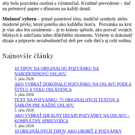
aby bola pozvánka osobná a výnimočná. Kvalitné prevedenie – tlač
na prémiový papier s dôrazom na každý detail.
Možnosť výberu
– jemné pastelové tóny, tradičné symboly alebo
moderné prvky, ktoré potešia oko každého hosťa. Pozvánka na krst
je viac ako len oznámenie – je to krásny spôsob, ako pozvať svojich
blízkych k zdieľaniu tohto dôležitého momentu. Vyberte si dokonalý
dizajn a pripravte nezabudnuteľný deň pre vaše dieťa aj celú rodinu.
Najnovšie články
10 TIPOV NA ORIGINÁLNU POZVÁNKU NA
NARODENINOVÚ OSLAVU
5. júla 2026
AKO VYBRAŤ DOKONALÚ POZVÁNKU NA OSLAVU PODĽA
ŠTÝLU A VEKU OSLÁVENCA
5. júla 2026
TEXT NA POZVÁNKU: 75 ORIGINÁLNYCH TEXTOV A
ŠABLÓN PRE KAŽDÚ OSLAVU
5. júla 2026
AKO VYBRAŤ IDEÁLNY DIZAJN POZVÁNKY NA OSLAVU –
KOMPLETNÝ SPRIEVODCA
5. júla 2026
10 ORIGINÁLNYCH TIPOV, AKO UROBIŤ Z POZVÁNKY