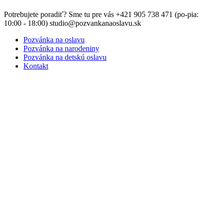
Close
Potrebujete poradiť? Sme tu pre vás +421 905 738 471 (po-pia:
Menu
10:00 - 18:00) studio@pozvankanaoslavu.sk
Pozvánka na oslavu
Pozvánka na narodeniny
Pozvánka na detskú oslavu
Kontakt