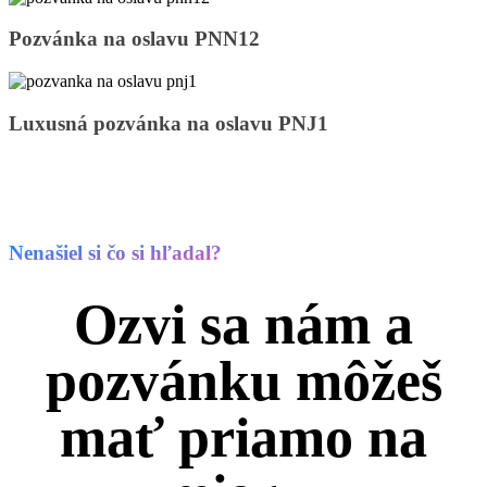
PNN05
Pozvánka
Pozvánka na oslavu PNN12
na
oslavu
PNN12
Luxusná
Luxusná pozvánka na oslavu PNJ1
pozvánka
na
oslavu
PNJ1
Nenašiel si čo si hľadal?
Ozvi sa nám a
pozvánku môžeš
mať priamo na