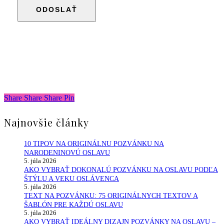
Share
Share
Share
Share
Pin
Najnovšie články
10 TIPOV NA ORIGINÁLNU POZVÁNKU NA
NARODENINOVÚ OSLAVU
5. júla 2026
AKO VYBRAŤ DOKONALÚ POZVÁNKU NA OSLAVU PODĽA
ŠTÝLU A VEKU OSLÁVENCA
5. júla 2026
TEXT NA POZVÁNKU: 75 ORIGINÁLNYCH TEXTOV A
ŠABLÓN PRE KAŽDÚ OSLAVU
5. júla 2026
AKO VYBRAŤ IDEÁLNY DIZAJN POZVÁNKY NA OSLAVU –