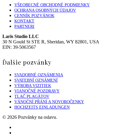
VŠEOBECNÉ OBCHODNÉ PODMIENKY
OCHRANA OSOBNÝCH ÚDAJOV
CENNÍK POZVÁNOK
KONTAKT
PARTNERI
Laris Studio LLC
30 N Gould St STE R, Sheridan, WY 82801, USA
EIN: 39-5063567
Ďalšie pozvánky
SVADOBNÉ OZNÁMENIA
SVATEBNÍ OZNÁMENÍ
VÝROBA VIZITIEK
VIANOČNÉ POZDRAVY
TLAČ PLAGÁTOV
VÁNOČNÍ PŘÁNÍ A NOVOROČENKY
HOCHZEITS EINLADUNGEN
© 2026 Pozvánky na oslavu.
facebook
instagram