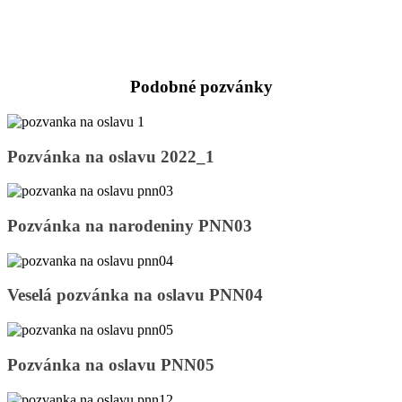
Podobné pozvánky
Pozvánka
Pozvánka na oslavu 2022_1
na
oslavu
2022_1
Pozvánka
Pozvánka na narodeniny PNN03
na
narodeniny
PNN03
Veselá
Veselá pozvánka na oslavu PNN04
pozvánka
na
oslavu
PNN04
Pozvánka
Pozvánka na oslavu PNN05
na
oslavu