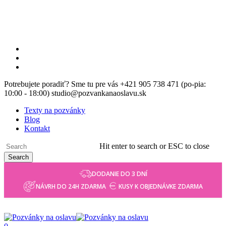
Skip
to
main
content
facebook
instagram
email
Potrebujete poradiť? Sme tu pre vás +421 905 738 471 (po-pia:
10:00 - 18:00) studio@pozvankanaoslavu.sk
Texty na pozvánky
Blog
Kontakt
Hit enter to search or ESC to close
Search
Close
DODANIE DO 3 DNÍ
Search
NÁVRH DO 24H ZDARMA
KUSY K OBJEDNÁVKE ZDARMA