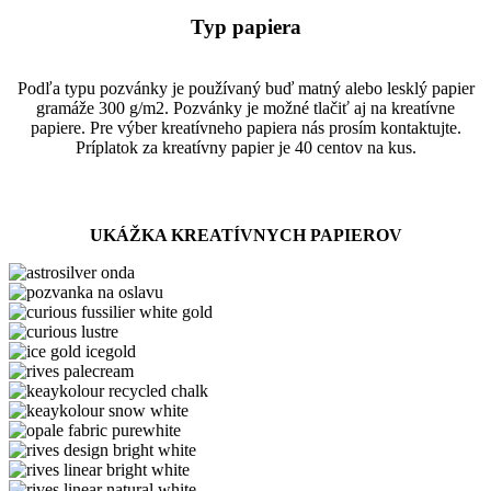
Typ papiera
Podľa typu pozvánky je používaný buď matný alebo lesklý papier
gramáže 300 g/m2. Pozvánky je možné tlačiť aj na kreatívne
papiere. Pre výber kreatívneho papiera nás prosím kontaktujte.
Príplatok za kreatívny papier je 40 centov na kus.
UKÁŽKA KREATÍVNYCH PAPIEROV
astrosilver
onda
astrosilver-
orion
curious
fussilier
curious
white
lustre
ice
gold
gold
rives
icegold
palecream
keaykolour
recycled
keaykolour
chalk
snow
opale
white
fabric
rives
purewhite
design
rives