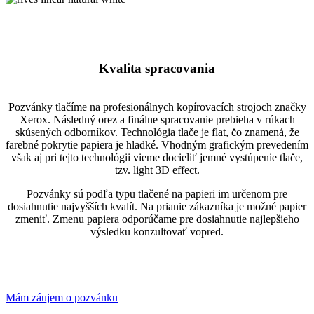
bright
linear
rives
white
bright
linear
white
natural
white
Kvalita spracovania
Pozvánky tlačíme na profesionálnych kopírovacích strojoch značky
Xerox. Následný orez a finálne spracovanie prebieha v rúkach
skúsených odborníkov. Technológia tlače je flat, čo znamená, že
farebné pokrytie papiera je hladké. Vhodným grafickým prevedením
však aj pri tejto technológii vieme docieliť jemné vystúpenie tlače,
tzv. light 3D effect.
Pozvánky sú podľa typu tlačené na papieri im určenom pre
dosiahnutie najvyšších kvalít. Na prianie zákazníka je možné papier
zmeniť. Zmenu papiera odporúčame pre dosiahnutie najlepšieho
výsledku konzultovať vopred.
Mám záujem o pozvánku