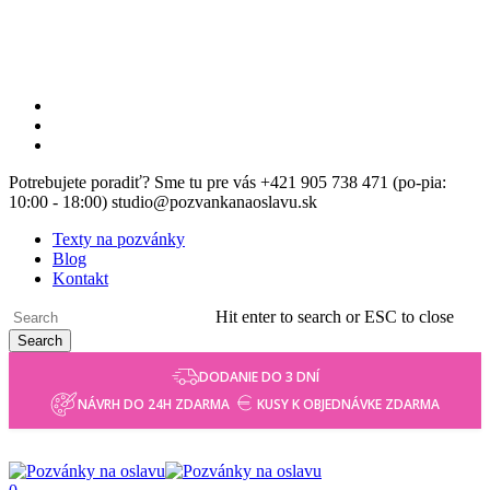
Skip
to
main
content
facebook
instagram
email
Potrebujete poradiť? Sme tu pre vás +421 905 738 471 (po-pia:
10:00 - 18:00) studio@pozvankanaoslavu.sk
Texty na pozvánky
Blog
Kontakt
Hit enter to search or ESC to close
Search
Close
DODANIE DO 3 DNÍ
Search
NÁVRH DO 24H ZDARMA
KUSY K OBJEDNÁVKE ZDARMA