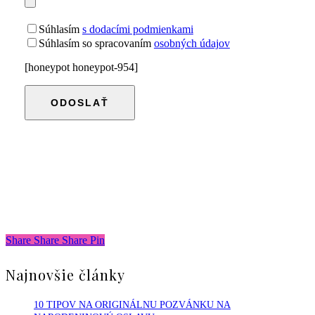
Súhlasím
s dodacími podmienkami
Súhlasím so spracovaním
osobných údajov
[honeypot honeypot-954]
Share
Share
Share
Share
Pin
Najnovšie články
10 TIPOV NA ORIGINÁLNU POZVÁNKU NA