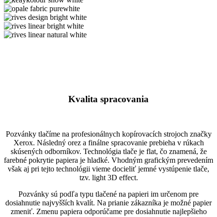
recycled
keaykolour
chalk
snow
opale
white
fabric
rives
purewhite
design
rives
bright
linear
rives
white
bright
linear
white
natural
white
Kvalita spracovania
Pozvánky tlačíme na profesionálnych kopírovacích strojoch značky
Xerox. Následný orez a finálne spracovanie prebieha v rúkach
skúsených odborníkov. Technológia tlače je flat, čo znamená, že
farebné pokrytie papiera je hladké. Vhodným grafickým prevedením
však aj pri tejto technológii vieme docieliť jemné vystúpenie tlače,
tzv. light 3D effect.
Pozvánky sú podľa typu tlačené na papieri im určenom pre
dosiahnutie najvyšších kvalít. Na prianie zákazníka je možné papier
zmeniť. Zmenu papiera odporúčame pre dosiahnutie najlepšieho