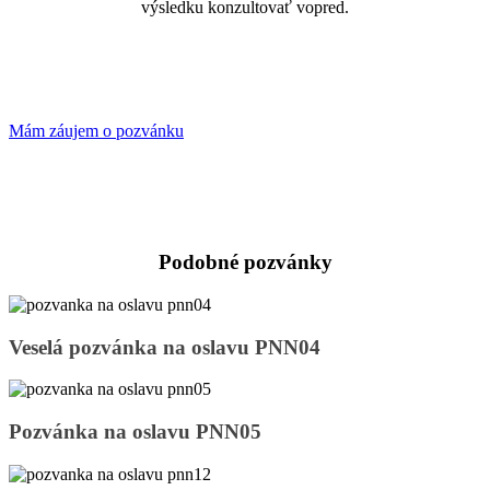
výsledku konzultovať vopred.
Mám záujem o pozvánku
Podobné pozvánky
Veselá
Veselá pozvánka na oslavu PNN04
pozvánka
na
oslavu
PNN04
Pozvánka
Pozvánka na oslavu PNN05
na
oslavu
PNN05