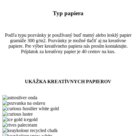
Typ papiera
Podľa typu pozvánky je používaný buď matný alebo lesklý papier
gramáže 300 g/m2. Pozvánky je možné tlačiť aj na kreatívne
papiere. Pre výber kreatívneho papiera nás prosím kontaktujte.
Príplatok za kreatívny papier je 40 centov na kus.
UKÁŽKA KREATÍVNYCH PAPIEROV
astrosilver
onda
astrosilver-
orion
curious
fussilier
curious
white
lustre
ice
gold
gold
rives
icegold
palecream
keaykolour