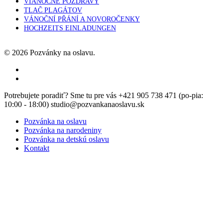
VIANOČNÉ POZDRAVY
TLAČ PLAGÁTOV
VÁNOČNÍ PŘÁNÍ A NOVOROČENKY
HOCHZEITS EINLADUNGEN
© 2026 Pozvánky na oslavu.
facebook
instagram
Close
Potrebujete poradiť? Sme tu pre vás +421 905 738 471 (po-pia:
Menu
10:00 - 18:00) studio@pozvankanaoslavu.sk
Pozvánka na oslavu
Pozvánka na narodeniny
Pozvánka na detskú oslavu
Kontakt