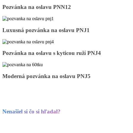
Pozvánka
Pozvánka na oslavu PNN12
na
oslavu
PNN12
Luxusná
Luxusná pozvánka na oslavu PNJ1
pozvánka
na
oslavu
PNJ1
Pozvánka
Pozvánka na oslavu s kyticou ruží PNJ4
na
oslavu
s
kyticou
Moderná
Moderná pozvánka na oslavu PNJ5
ruží
pozvánka
PNJ4
na
oslavu
PNJ5
Nenašiel si čo si hľadal?