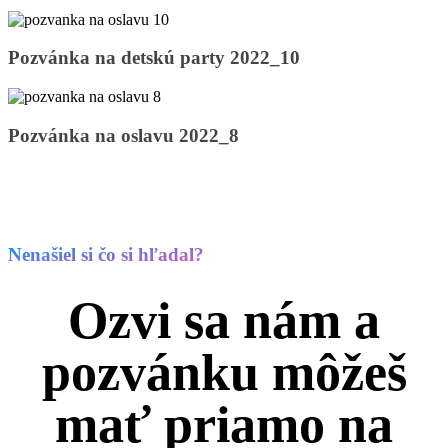
2022_9
Pozvánka
Pozvánka na detskú party 2022_10
na
detskú
party
2022_10
Pozvánka
Pozvánka na oslavu 2022_8
na
oslavu
2022_8
Nenašiel si čo si hľadal?
Ozvi sa nám a
pozvánku môžeš
mať priamo na