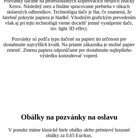
Pozvánky tlačíme na profesionálnych kopírovacích strojoch značky
Xerox. Následný orez a finálne spracovanie prebieha v rúkach
skúsených odborníkov. Technológia tlače je flat, čo znamená, že
farebné pokrytie papiera je hladké. Vhodným grafickým prevedením
však aj pri tejto technológii vieme docieliť jemné vystúpenie tlače,
tzv. light 3D effect.
Pozvánky sú podľa typu tlačené na papieri im určenom pre
dosiahnutie najvyšších kvalít. Na prianie zákazníka je možné papier
zmeniť. Zmenu papiera odporúčame pre dosiahnutie najlepšieho
výsledku konzultovať vopred.
Obálky na pozvánky na oslavu
V ponuke máme klasické biele obálky alebo prémiové luxusné
obálky za 0,65 Eur/kus.