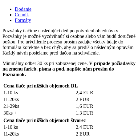
Dodanie
Cenník
Formáty
Pozvánky tlačíme nasledujúci deň po potvrdení objednávky.
Pozvánky je možné vyzdvihnúť si osobne alebo vám budú doručené
poštou. Pre urýchlenie procesu prosím zadajte všetky údaje do
formulára korektne a bez chýb, aby sa predišlo následným opravám.
Každý návrh posielame pred tlačou na schválenie.
Minimálny odber 30 ks pri zobrazenej cene.
V prípade požiadavky
na zmenu farieb, písma a pod. napíšte nám prosím do
Poznámok.
Cena tlače pri nižších objemoch DL
1-10 ks
2,4 EUR
11-20ks
2 EUR
21-29ks
1,6 EUR
30ks +
1,3 EUR
Cena tlače pri nižších objemoch štvorec
1-10 ks
2,4 EUR
11-20ks
2 EUR