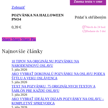
Zmena textu v cene
Zobraziť
POZVÁNKA NA HALLOWEEN
Pridať k obľúbeným
PNO4
0,39
€
Návrh do 24 hod.
Dodanie do 3 dní
Share
Share
Share
Share
Pin
Najnovšie články
10 TIPOV NA ORIGINÁLNU POZVÁNKU NA
NARODENINOVÚ OSLAVU
5. júla 2026
AKO VYBRAŤ DOKONALÚ POZVÁNKU NA OSLAVU PODĽA
ŠTÝLU A VEKU OSLÁVENCA
5. júla 2026
TEXT NA POZVÁNKU: 75 ORIGINÁLNYCH TEXTOV A
ŠABLÓN PRE KAŽDÚ OSLAVU
5. júla 2026
AKO VYBRAŤ IDEÁLNY DIZAJN POZVÁNKY NA OSLAVU –
KOMPLETNÝ SPRIEVODCA
5. júla 2026