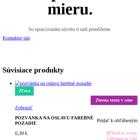
mieru.
So spracovaním návrhu ti radi pomôžeme.
Kontaktuj nás
Súvisiace produkty
Zľava
Zmena textu v cene
Zobraziť
POZVÁNKA NA OSLAVU FAREBNÉ
Pridať k obľúbeným
POZADIE
0,39
€
Návrh do 24 hod.
Dodanie do 3 dní