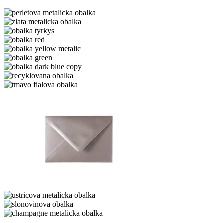
perletova
metalicka
zlata
obalka
metalicka
obalka
obalka
tyrkys
obalka
red
obalka
yellow
obalka
metalic
green
obalka
dark
recyklovana
blue
obalka
tmavo
copy
fialova
obalka
strieborna
metalicka
ustricova
metalicka
slonovinova
obalka
obalka
champagne