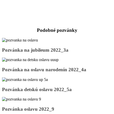
metalicka
obalka
Podobné pozvánky
Pozvánka
Pozvánka na jubileum 2022_3a
na
jubileum
2022_3a
Pozvánka
Pozvánka na oslavu narodenín 2022_4a
na
oslavu
narodenín
2022_4a
Pozvánka
Pozvánka detskú oslavu 2022_5a
detskú
oslavu
2022_5a
Pozvánka
Pozvánka oslavu 2022_9
oslavu