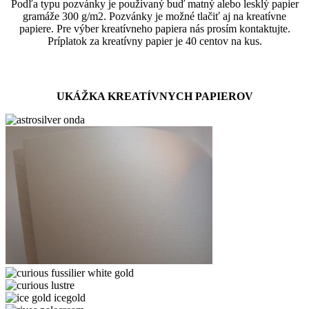
Podľa typu pozvánky je používaný buď matný alebo lesklý papier
gramáže 300 g/m2. Pozvánky je možné tlačiť aj na kreatívne
papiere. Pre výber kreatívneho papiera nás prosím kontaktujte.
Príplatok za kreatívny papier je 40 centov na kus.
UKÁŽKA KREATÍVNYCH PAPIEROV
astrosilver
onda
astrosilver-
orion
curious
fussilier
curious