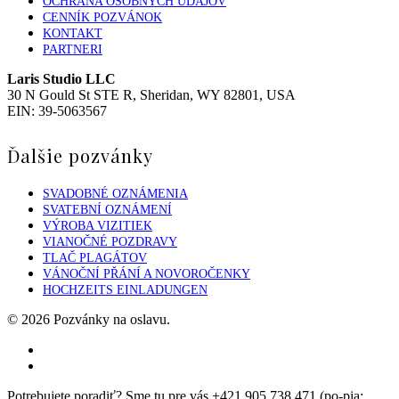
OCHRANA OSOBNÝCH ÚDAJOV
CENNÍK POZVÁNOK
KONTAKT
PARTNERI
Laris Studio LLC
30 N Gould St STE R, Sheridan, WY 82801, USA
EIN: 39-5063567
Ďalšie pozvánky
SVADOBNÉ OZNÁMENIA
SVATEBNÍ OZNÁMENÍ
VÝROBA VIZITIEK
VIANOČNÉ POZDRAVY
TLAČ PLAGÁTOV
VÁNOČNÍ PŘÁNÍ A NOVOROČENKY
HOCHZEITS EINLADUNGEN
© 2026 Pozvánky na oslavu.
facebook
instagram
Close
Potrebujete poradiť? Sme tu pre vás +421 905 738 471 (po-pia: