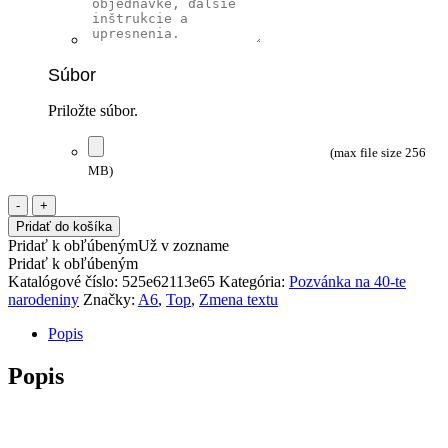
Súbor
Priložte súbor.
(max file size 256
MB)
množstvo
Pozvánka
Pridať do košíka
na
Pridať k obľúbeným
Už v zozname
oslavu
Pridať k obľúbeným
40.
Katalógové číslo:
525e62113e65
Kategória:
Pozvánka na 40-te
narodenín
narodeniny
Značky:
A6
,
Top
,
Zmena textu
2025_12
Popis
Popis