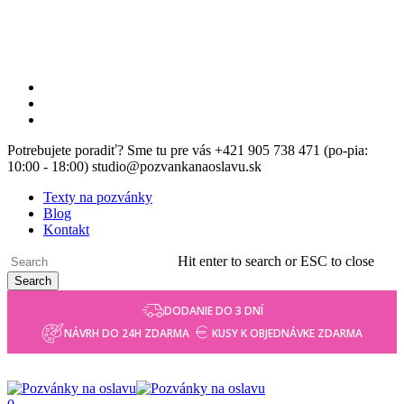
Skip
to
main
content
facebook
instagram
email
Potrebujete poradiť? Sme tu pre vás +421 905 738 471 (po-pia:
10:00 - 18:00) studio@pozvankanaoslavu.sk
Texty na pozvánky
Blog
Kontakt
Hit enter to search or ESC to close
Search
Close
DODANIE DO 3 DNÍ
Search
NÁVRH DO 24H ZDARMA
KUSY K OBJEDNÁVKE ZDARMA