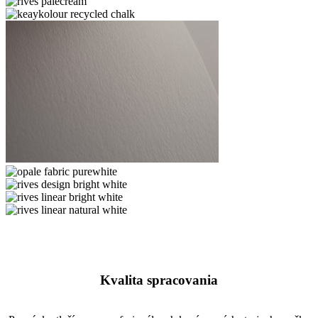
white
lustre
ice
gold
gold
rives
icegold
palecream
keaykolour
recycled
chalk
keaykolour
snow
opale
white
fabric
rives
purewhite
design
rives
bright
linear
rives
white
bright
linear
white
natural
white
Kvalita spracovania