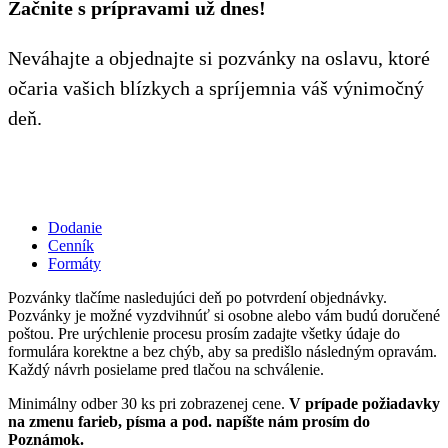
Začnite s prípravami už dnes!
Neváhajte a objednajte si pozvánky na oslavu, ktoré
očaria vašich blízkych a spríjemnia váš výnimočný
deň.
Dodanie
Cenník
Formáty
Pozvánky tlačíme nasledujúci deň po potvrdení objednávky.
Pozvánky je možné vyzdvihnúť si osobne alebo vám budú doručené
poštou. Pre urýchlenie procesu prosím zadajte všetky údaje do
formulára korektne a bez chýb, aby sa predišlo následným opravám.
Každý návrh posielame pred tlačou na schválenie.
Minimálny odber 30 ks pri zobrazenej cene.
V prípade požiadavky
na zmenu farieb, písma a pod. napíšte nám prosím do
Poznámok.