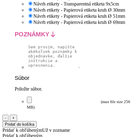
Návrh etikety - Transparentná etiketa 9x5cm
Návrh etikety - Papierová etiketa kruh Ø 30mm
Návrh etikety - Papierová etiketa kruh Ø 51mm
Návrh etikety - Papierová etiketa kruh Ø 69mm
POZNÁMKY
Súbor
Priložte súbor.
(max file size 256
MB)
množstvo
Pozvánka
Pridať do košíka
na
Pridať k obľúbeným
Už v zozname
oslavu
Pridať k obľúbeným