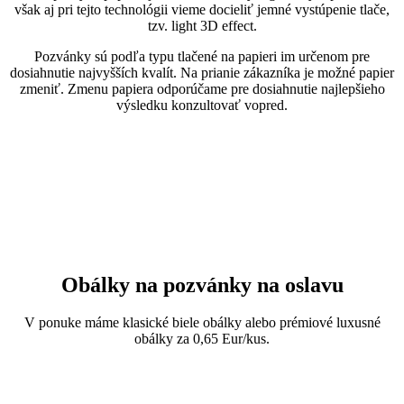
však aj pri tejto technológii vieme docieliť jemné vystúpenie tlače,
tzv. light 3D effect.
Pozvánky sú podľa typu tlačené na papieri im určenom pre
dosiahnutie najvyšších kvalít. Na prianie zákazníka je možné papier
zmeniť. Zmenu papiera odporúčame pre dosiahnutie najlepšieho
výsledku konzultovať vopred.
Obálky na pozvánky na oslavu
V ponuke máme klasické biele obálky alebo prémiové luxusné
obálky za 0,65 Eur/kus.