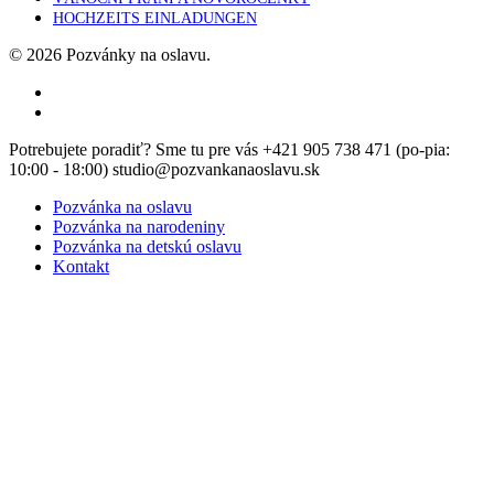
HOCHZEITS EINLADUNGEN
© 2026 Pozvánky na oslavu.
facebook
instagram
Close
Potrebujete poradiť? Sme tu pre vás +421 905 738 471 (po-pia:
Menu
10:00 - 18:00) studio@pozvankanaoslavu.sk
Pozvánka na oslavu
Pozvánka na narodeniny
Pozvánka na detskú oslavu
Kontakt