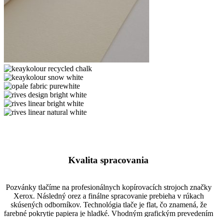
rives
palecream
keaykolour
recycled
keaykolour
chalk
snow
opale
white
fabric
rives
purewhite
design
rives
bright
linear
rives
white
bright
linear
white
natural
white
Kvalita spracovania
Pozvánky tlačíme na profesionálnych kopírovacích strojoch značky
Xerox. Následný orez a finálne spracovanie prebieha v rúkach
skúsených odborníkov. Technológia tlače je flat, čo znamená, že
farebné pokrytie papiera je hladké. Vhodným grafickým prevedením