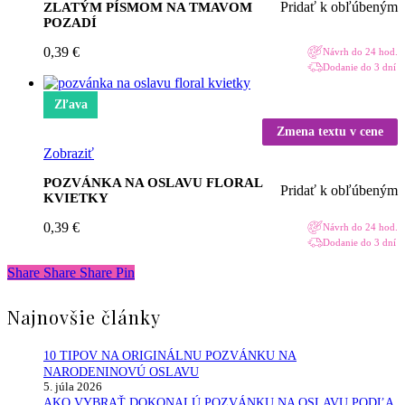
Pridať k obľúbeným
ZLATÝM PÍSMOM NA TMAVOM
POZADÍ
0,39
€
Návrh do 24 hod.
Dodanie do 3 dní
Zľava
Zmena textu v cene
Zobraziť
POZVÁNKA NA OSLAVU FLORAL
Pridať k obľúbeným
KVIETKY
0,39
€
Návrh do 24 hod.
Dodanie do 3 dní
Share
Share
Share
Share
Pin
Najnovšie články
10 TIPOV NA ORIGINÁLNU POZVÁNKU NA
NARODENINOVÚ OSLAVU
5. júla 2026
AKO VYBRAŤ DOKONALÚ POZVÁNKU NA OSLAVU PODĽA