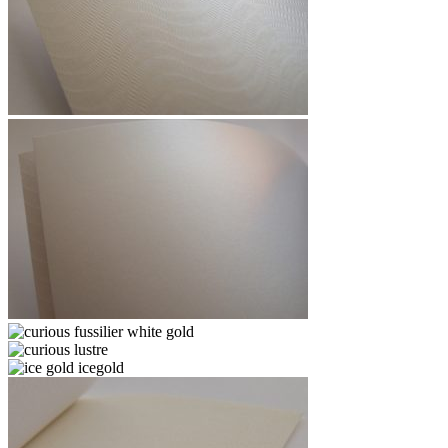
astrosilver
onda
astrosilver-
orion
curious
fussilier
curious
white
lustre
ice
gold
gold
icegold