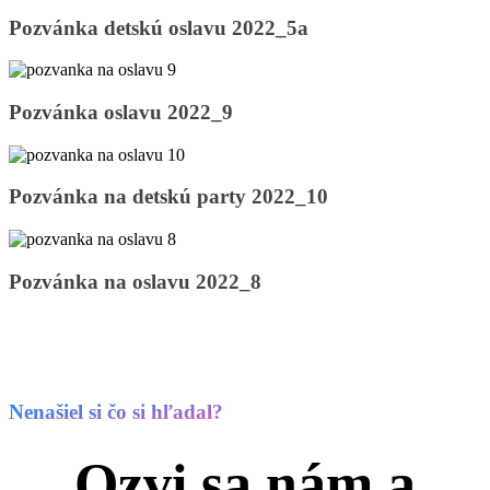
2022_4a
Pozvánka
Pozvánka detskú oslavu 2022_5a
detskú
oslavu
2022_5a
Pozvánka
Pozvánka oslavu 2022_9
oslavu
2022_9
Pozvánka
Pozvánka na detskú party 2022_10
na
detskú
party
2022_10
Pozvánka
Pozvánka na oslavu 2022_8
na
oslavu
2022_8
Nenašiel si čo si hľadal?
Ozvi sa nám a