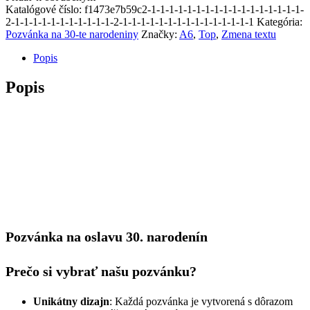
30
Katalógové číslo:
f1473e7b59c2-1-1-1-1-1-1-1-1-1-1-1-1-1-1-1-1-1-
narodenín
2-1-1-1-1-1-1-1-1-1-1-1-2-1-1-1-1-1-1-1-1-1-1-1-1-1-1-1
Kategória:
25
Pozvánka na 30-te narodeniny
Značky:
A6
,
Top
,
Zmena textu
Popis
Popis
Pozvánka na oslavu 30. narodenín
Prečo si vybrať našu pozvánku?
Unikátny dizajn
: Každá pozvánka je vytvorená s dôrazom