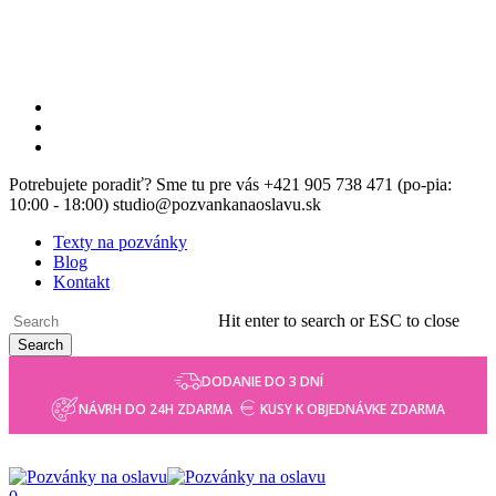
Skip
to
main
content
facebook
instagram
email
Potrebujete poradiť? Sme tu pre vás +421 905 738 471 (po-pia:
10:00 - 18:00) studio@pozvankanaoslavu.sk
Texty na pozvánky
Blog
Kontakt
Hit enter to search or ESC to close
Search
Close
DODANIE DO 3 DNÍ
Search
NÁVRH DO 24H ZDARMA
KUSY K OBJEDNÁVKE ZDARMA