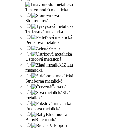
Tmavomodrá metalická
Slonovinová
Tyrkysová metalická
Perleťová metalická
Zelená
Ustricová metalická
Zlatá
metalická
Strieborná metalická
Červená
Sivá
metalická
Fuksiová metalická
BabyBlue modrá