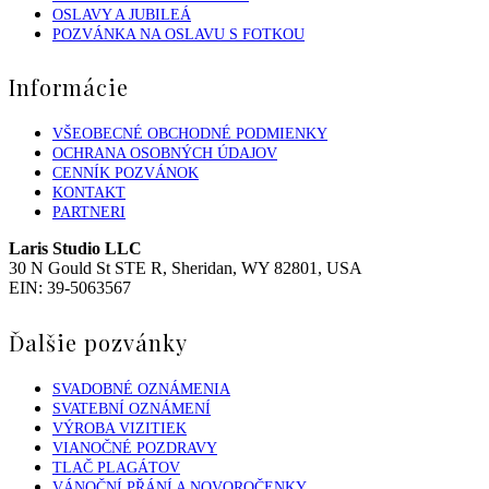
OSLAVY A JUBILEÁ
POZVÁNKA NA OSLAVU S FOTKOU
Informácie
VŠEOBECNÉ OBCHODNÉ PODMIENKY
OCHRANA OSOBNÝCH ÚDAJOV
CENNÍK POZVÁNOK
KONTAKT
PARTNERI
Laris Studio LLC
30 N Gould St STE R, Sheridan, WY 82801, USA
EIN: 39-5063567
Ďalšie pozvánky
SVADOBNÉ OZNÁMENIA
SVATEBNÍ OZNÁMENÍ
VÝROBA VIZITIEK
VIANOČNÉ POZDRAVY
TLAČ PLAGÁTOV
VÁNOČNÍ PŘÁNÍ A NOVOROČENKY