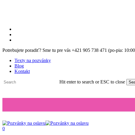
Skip
to
main
content
facebook
instagram
email
Potrebujete poradiť? Sme tu pre vás +421 905 738 471 (po-pia: 10:0
Texty na pozvánky
Blog
Kontakt
Hit enter to search or ESC to close
Sea
Close
Search
0