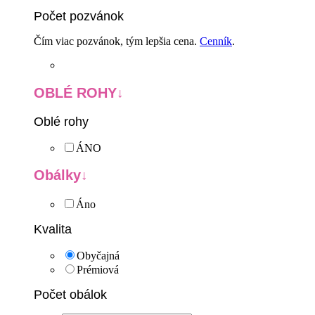
Počet pozvánok
Čím viac pozvánok, tým lepšia cena.
Cenník
.
OBLÉ ROHY
Oblé rohy
ÁNO
Obálky
Áno
Kvalita
Obyčajná
Prémiová
Počet obálok