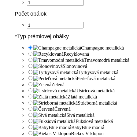
Počet obálok
Typ prémiovej obálky
*
Champagne metalická
Recyklovaná
Tmavomodrá metalická
Slonovinová
Tyrkysová metalická
Perleťová metalická
Zelená
Ustricová metalická
Zlatá metalická
Strieborná metalická
Červená
Sivá metalická
Fuksiová metalická
BabyBlue modrá
Biela s V klopou